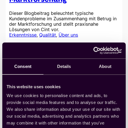
Dieser Blogbeitrag beleuchtet typische
Kundenprobleme im Zusammenhang mit Betrug in
der Marktforschung und stellt praxisnahe
Lösungen von Cint vor.
Erkenntnisse
, 
Qualität
, 
Über uns
Read more
:
Effektive
Strategien
Consent
Details
About
zur
Bekämpfung
von
Betrug
This website uses cookies
in
der
We use cookies to personalise content and ads, to
Marktforschung
provide social media features and to analyse our traffic.
We also share information about your use of our site with
our social media, advertising and analytics partners who
may combine it with other information that you’ve