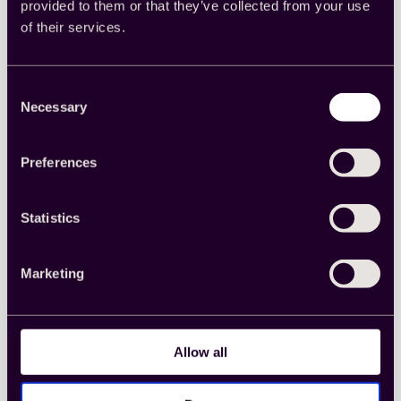
provided to them or that they’ve collected from your use
of their services.
Warum ist Datenqualität bei
programmatischer Forschung
Consent
Necessary
so wichtig?
Selection
Zwei Experten erklären, warum Qualität bei
Preferences
programmatischer Forschung entscheidend ist.
Erkenntnisse
, 
Qualität
, 
Über uns
Statistics
Read more
:
Warum
Marketing
ist
Datenqualität
bei
programmatischer
Forschung
Allow all
so
wichtig?