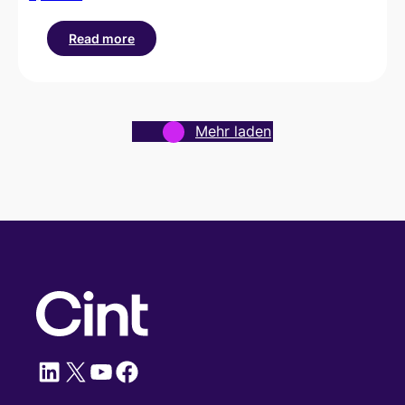
Read more
:
Cint
Trust
Score
–
Mehr laden
Einblick
ins
denkende
KI-
Gehirn
LinkedIn
X
YouTube
Facebook