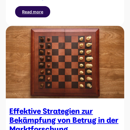
Read more
:
Was
ist
eine
‚Click-
Farm‘?
Effektive Strategien zur
Bekämpfung von Betrug in der
Marktforschung