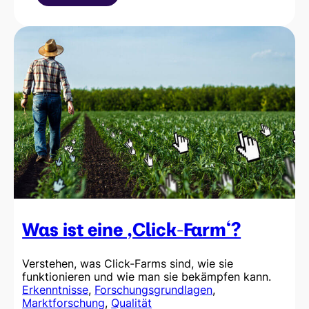
Was
ist
ein
Velocity-
Angriff?
Was ist eine ‚Click-Farm‘?
Verstehen, was Click-Farms sind, wie sie
funktionieren und wie man sie bekämpfen kann.
Erkenntnisse
, 
Forschungsgrundlagen
, 
Marktforschung
, 
Qualität