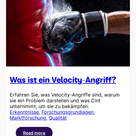
Was ist ein Velocity-Angriff?
Erfahren Sie, was Velocity-Angriffe sind, warum
sie ein Problem darstellen und was Cint
unternimmt, um sie zu bekämpfen.
Erkenntnisse
, 
Forschungsgrundlagen
, 
Marktforschung
, 
Qualität
Read more
: