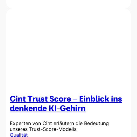
Bots
mit
Bots
bekämpfen:
Die
Bedeutung
der
Bekämpfung
von
KI-
gesteuertem
Betrug
mit
fortschrittlicher
Technologie
Cint Trust Score – Einblick ins
denkende KI-Gehirn
Experten von Cint erläutern die Bedeutung
unseres Trust-Score-Modells
Qualität